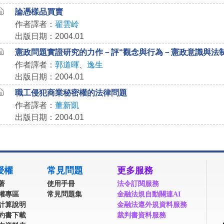
論憑樣品買賣
作者譯者：
翟雲岭
出版日期：2004.01
憲政問題實證研究的力作－評“觀念與行為－憲政意識與法
作者譯者：
郭道暉
、
逸生
出版日期：2004.01
職工侵犯商業秘密權的法律問題
作者譯者：
董新凱
出版日期：2004.01
授權
常見問題
更多服務
著
使用手冊
法令訂閱服務
權專區
常見問題集
金融法規自動關連AI
計算說明
金融法遵外規資料服務
約書下載
裁判書資料服務