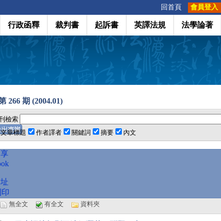
:::
回首頁
會員登入
行政函釋
裁判書
起訴書
英譯法規
法學論著
 266 期 (2004.01)
刊檢索
文章標題
作者譯者
關鍵詞
摘要
內文
分享
ook
網址
列印
選
無全文
有全文
資料夾