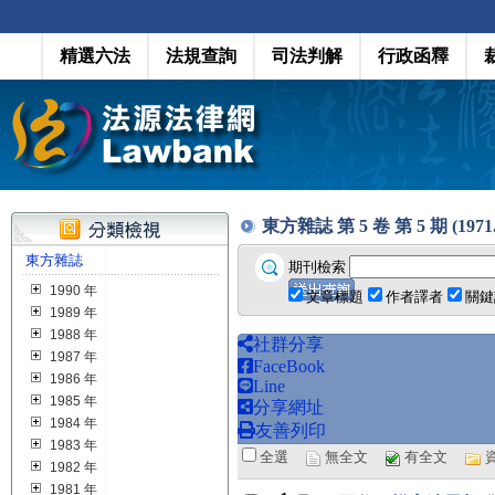
精選六法
法規查詢
司法判解
行政函釋
東方雜誌 第 5 卷 第 5 期 (1971.1
東方雜誌
期刊檢索
1990 年
文章標題
作者譯者
關鍵
1989 年
1988 年
社群分享
1987 年
FaceBook
1986 年
Line
1985 年
分享網址
1984 年
友善列印
1983 年
全選
無全文
有全文
1982 年
1981 年