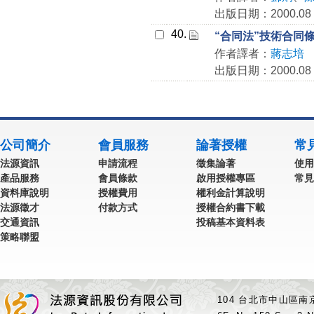
出版日期：2000.08
40.
“合同法”技術合同
作者譯者：
蔣志培
出版日期：2000.08
公司簡介
會員服務
論著授權
常
法源資訊
申請流程
徵集論著
使用
產品服務
會員條款
啟用授權專區
常見
資料庫說明
授權費用
權利金計算說明
法源徵才
付款方式
授權合約書下載
交通資訊
投稿基本資料表
策略聯盟
104 台北市中山區南京