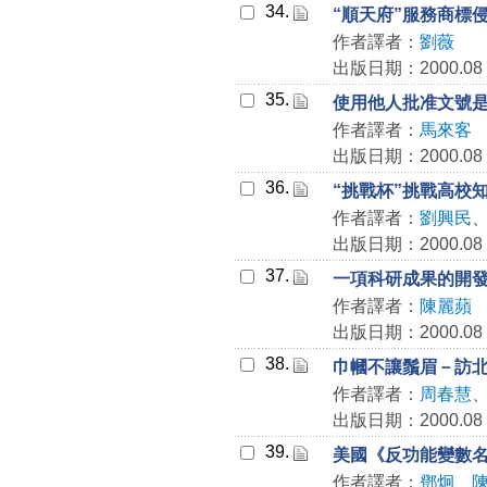
34.
“順天府”服務商標
作者譯者：
劉薇
出版日期：2000.08
35.
使用他人批准文號
作者譯者：
馬來客
出版日期：2000.08
36.
“挑戰杯”挑戰高校
作者譯者：
劉興民
出版日期：2000.08
37.
一項科研成果的開
作者譯者：
陳麗蘋
出版日期：2000.08
38.
巾幗不讓鬚眉－訪
作者譯者：
周春慧
出版日期：2000.08
39.
美國《反功能變數
作者譯者：
鄧炯
、