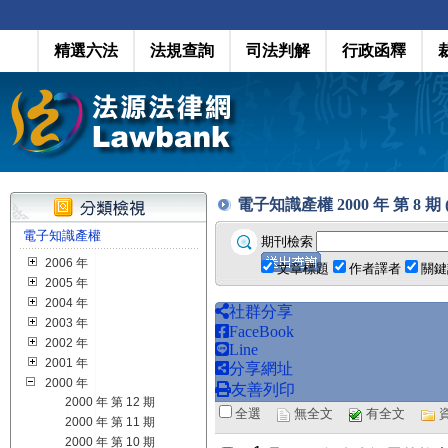
精選六法
法規查詢
司法判解
行政函釋
電子知識產權 2000 年 第 8 期 (2
電子知識產權
期刊檢索
2006 年
文章標題
作者譯者
關鍵
2005 年
2004 年
社群分享
2003 年
FaceBook
2002 年
Line
2001 年
分享網址
2000 年
友善列印
2000 年 第 12 期
全選
無全文
有全文
2000 年 第 11 期
2000 年 第 10 期