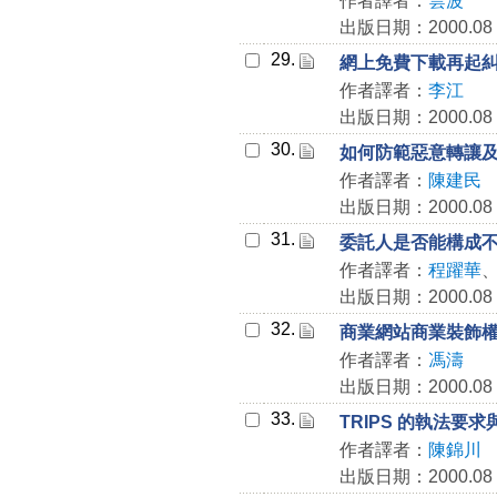
作者譯者：
雲波
出版日期：2000.08
29.
網上免費下載再起
作者譯者：
李江
出版日期：2000.08
30.
如何防範惡意轉讓
作者譯者：
陳建民
出版日期：2000.08
31.
委託人是否能構成
作者譯者：
程躍華
出版日期：2000.08
32.
商業網站商業裝飾
作者譯者：
馮濤
出版日期：2000.08
33.
TRIPS 的執法
作者譯者：
陳錦川
出版日期：2000.08