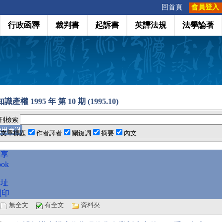
:::
回首頁
會員登入
行政函釋
裁判書
起訴書
英譯法規
法學論著
產權 1995 年 第 10 期 (1995.10)
刊檢索
文章標題
作者譯者
關鍵詞
摘要
內文
分享
ook
網址
列印
選
無全文
有全文
資料夾