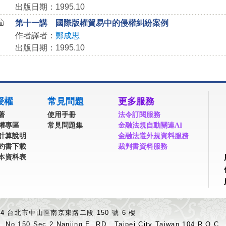
出版日期：1995.10
第十一講 國際版權貿易中的侵權糾紛案例
作者譯者：
鄭成思
出版日期：1995.10
授權
常見問題
更多服務
著
使用手冊
法令訂閱服務
權專區
常見問題集
金融法規自動關連AI
計算說明
金融法遵外規資料服務
約書下載
裁判書資料服務
本資料表
04 台北市中山區南京東路二段 150 號 6 樓
.,No.150,Sec.2,Nanjing E. RD., Taipei City Taiwan 104,R.O.C.