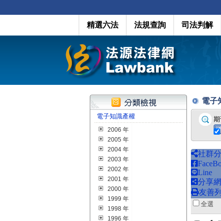
精選六法
法規查詢
司法判解
電子知識
電子知識產權
期
2006 年
2005 年
2004 年
社群
2003 年
FaceB
2002 年
Line
2001 年
分享
2000 年
友善
1999 年
全
1998 年
1996 年