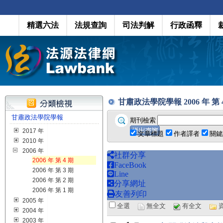
精選六法
法規查詢
司法判解
行政函釋
甘肅政法學院學報 2006 年 第 4 期 
甘肅政法學院學報
期刊檢索
2017 年
文章標題
作者譯者
關鍵
2010 年
2006 年
社群分享
2006 年 第 4 期
FaceBook
2006 年 第 3 期
Line
2006 年 第 2 期
分享網址
2006 年 第 1 期
友善列印
2005 年
全選
無全文
有全文
2004 年
2003 年