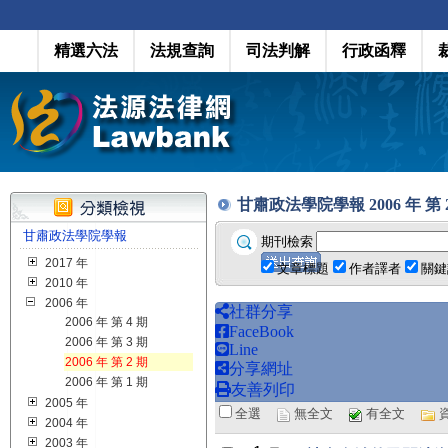
精選六法
法規查詢
司法判解
行政函釋
甘肅政法學院學報 2006 年 第 2 期 
甘肅政法學院學報
期刊檢索
2017 年
文章標題
作者譯者
關鍵
2010 年
2006 年
社群分享
2006 年 第 4 期
FaceBook
2006 年 第 3 期
Line
2006 年 第 2 期
分享網址
2006 年 第 1 期
友善列印
2005 年
全選
無全文
有全文
2004 年
2003 年