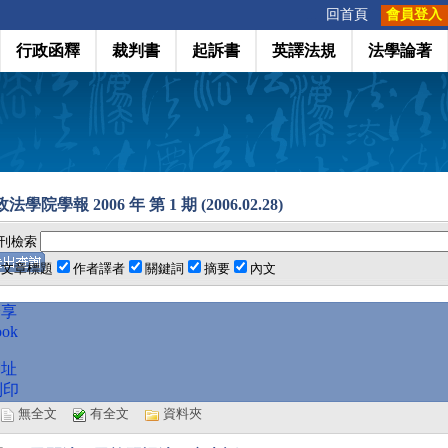
:::
回首頁
會員登入
行政函釋
裁判書
起訴書
英譯法規
法學論著
學院學報 2006 年 第 1 期 (2006.02.28)
刊檢索
文章標題
作者譯者
關鍵詞
摘要
內文
分享
ook
網址
列印
選
無全文
有全文
資料夾