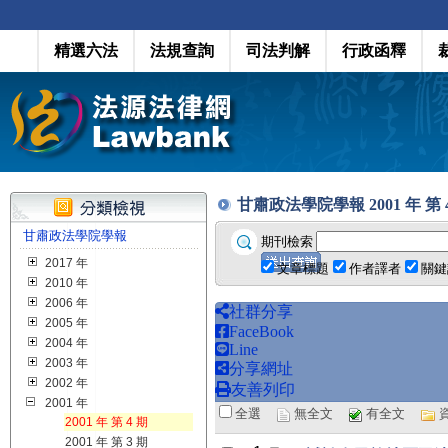
精選六法
法規查詢
司法判解
行政函釋
甘肅政法學院學報 2001 年 第 4 期
甘肅政法學院學報
期刊檢索
2017 年
文章標題
作者譯者
關鍵
2010 年
2006 年
社群分享
2005 年
FaceBook
2004 年
Line
2003 年
分享網址
2002 年
友善列印
2001 年
全選
無全文
有全文
2001 年 第 4 期
2001 年 第 3 期