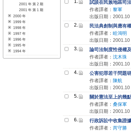
1.
試談在民族地區司
2001 年 第 2 期
作者譯者：
黎軍
2001 年 第 1 期
2000 年
出版日期：2001.10
1999 年
2.
民法典創制與應有
1998 年
作者譯者：
眭鴻明
1997 年
1996 年
出版日期：2001.10
1995 年
3.
論司法制度性侵權
1994 年
作者譯者：
沈木珠
出版日期：2001.10
4.
公害犯罪若干問題
作者譯者：
陳航
出版日期：2001.10
5.
關於憲法至上的幾
作者譯者：
桑保軍
出版日期：2001.10
6.
行政訴訟中收集證
作者譯者：
芮守勝