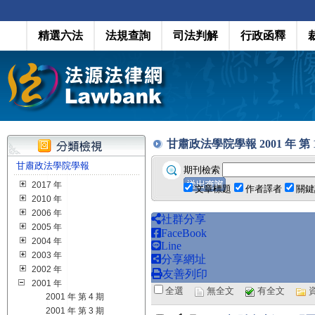
精選六法
法規查詢
司法判解
行政函釋
甘肅政法學院學報 2001 年 第 1 期
甘肅政法學院學報
期刊檢索
2017 年
文章標題
作者譯者
關鍵
2010 年
2006 年
社群分享
2005 年
FaceBook
2004 年
Line
2003 年
分享網址
2002 年
友善列印
2001 年
全選
無全文
有全文
2001 年 第 4 期
2001 年 第 3 期