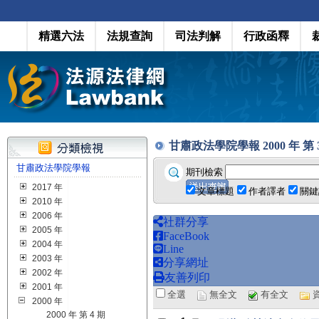
精選六法
法規查詢
司法判解
行政函釋
甘肅政法學院學報 2000 年 第 3 期
甘肅政法學院學報
期刊檢索
2017 年
文章標題
作者譯者
關鍵
2010 年
2006 年
社群分享
2005 年
FaceBook
2004 年
Line
2003 年
分享網址
2002 年
友善列印
2001 年
全選
無全文
有全文
2000 年
2000 年 第 4 期