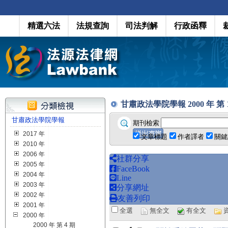
精選六法
法規查詢
司法判解
行政函釋
甘肅政法學院學報 2000 年 第 1 期
甘肅政法學院學報
期刊檢索
2017 年
文章標題
作者譯者
關鍵
2010 年
2006 年
社群分享
2005 年
FaceBook
2004 年
Line
2003 年
分享網址
2002 年
友善列印
2001 年
全選
無全文
有全文
2000 年
2000 年 第 4 期