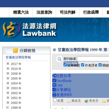
精選六法
法規查詢
司法判解
行政函釋
甘肅政法學院學報 1999 年 第 3 期
甘肅政法學院學報
期刊檢索
2017 年
文章標題
作者譯者
關鍵
2010 年
2006 年
社群分享
2005 年
FaceBook
2004 年
Line
2003 年
分享網址
2002 年
友善列印
2001 年
全選
無全文
有全文
2000 年
1999 年