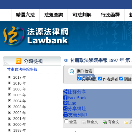
精選六法
法規查詢
司法判解
行政函釋
甘肅政法學院學報 1997 年 第 1 期
甘肅政法學院學報
期刊檢索
2017 年
文章標題
作者譯者
關鍵
2010 年
2006 年
社群分享
2005 年
FaceBook
2004 年
Line
2003 年
分享網址
2002 年
友善列印
2001 年
全選
無全文
有全文
2000 年
1999 年