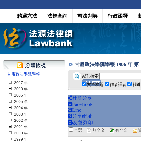
精選六法
法規查詢
司法判解
行政函釋
甘肅政法學院學報 1996 年 第 1 期
甘肅政法學院學報
期刊檢索
2017 年
文章標題
作者譯者
關鍵
2010 年
2006 年
社群分享
2005 年
FaceBook
2004 年
Line
2003 年
分享網址
2002 年
友善列印
2001 年
全選
無全文
有全文
2000 年
1999 年