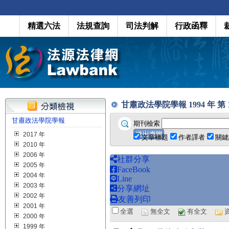
精選六法
法規查詢
司法判解
行政函釋
甘肅政法學院學報 1994 年 第 1 期
甘肅政法學院學報
期刊檢索
2017 年
文章標題
作者譯者
關鍵
2010 年
2006 年
社群分享
2005 年
FaceBook
2004 年
Line
2003 年
分享網址
2002 年
友善列印
2001 年
全選
無全文
有全文
2000 年
1999 年