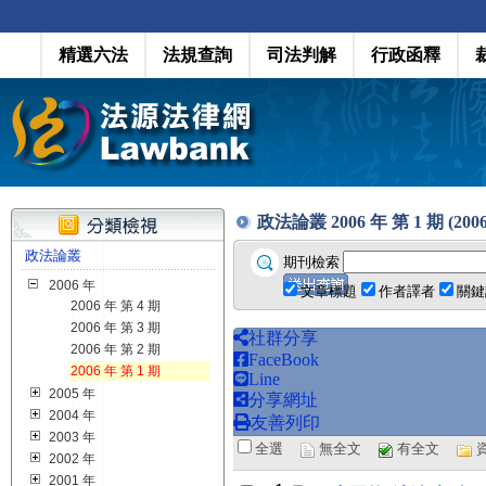
精選六法
法規查詢
司法判解
行政函釋
政法論叢 2006 年 第 1 期 (2006
政法論叢
期刊檢索
2006 年
文章標題
作者譯者
關鍵
2006 年 第 4 期
2006 年 第 3 期
社群分享
2006 年 第 2 期
FaceBook
2006 年 第 1 期
Line
2005 年
分享網址
2004 年
友善列印
2003 年
全選
無全文
有全文
2002 年
2001 年