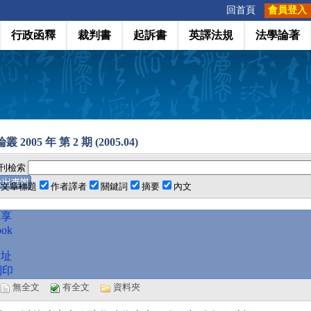
:::
回首頁
會員登入
行政函釋
裁判書
起訴書
英譯法規
法學論著
 2005 年 第 2 期 (2005.04)
刊檢索
文章標題
作者譯者
關鍵詞
摘要
內文
分享
ook
網址
列印
選
無全文
有全文
資料夾