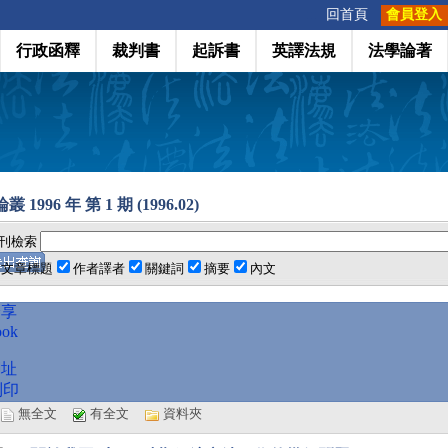
:::
回首頁
會員登入
行政函釋
裁判書
起訴書
英譯法規
法學論著
 1996 年 第 1 期 (1996.02)
刊檢索
文章標題
作者譯者
關鍵詞
摘要
內文
分享
ook
網址
列印
選
無全文
有全文
資料夾