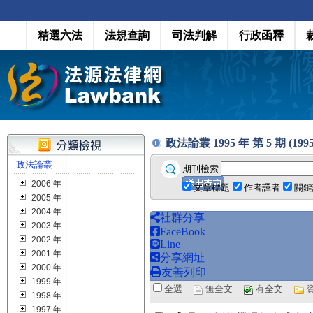
精選六法
法規查詢
司法判解
行政函釋
政法論叢 1995 年 第 5 期 (1995
政法論叢
期刊檢索
2006 年
文章標題
作者譯者
關鍵
2005 年
2004 年
社群分享
2003 年
FaceBook
2002 年
Line
2001 年
分享網址
2000 年
友善列印
1999 年
全選
無全文
有全文
1998 年
1997 年