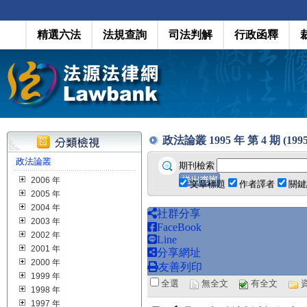
精選六法
法規查詢
司法判解
行政函釋
政法論叢 1995 年 第 4 期 (1995
政法論叢
期刊檢索
2006 年
文章標題
作者譯者
關鍵
2005 年
2004 年
社群分享
2003 年
FaceBook
2002 年
Line
2001 年
分享網址
2000 年
友善列印
1999 年
全選
無全文
有全文
1998 年
1997 年