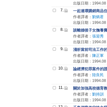
出版日期：1994.08
7.
一起連環購銷商品
作者譯者：
劉炳君
出版日期：1994.08
8.
談離婚後子女撫養
作者譯者：
張迎秀
出版日期：1994.08
9.
淺析當前司法工作
作者譯者：
陳正軍
出版日期：1994.08
10.
論經濟犯罪案件的
作者譯者：
陸良民
出版日期：1994.08
11.
關於加強高校德育
作者譯者：
劉持訓
出版日期：1994.08
12.