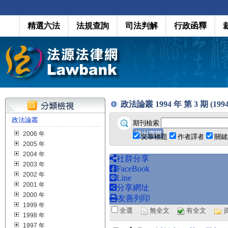
精選六法
法規查詢
司法判解
行政函釋
政法論叢 1994 年 第 3 期 (1994
政法論叢
期刊檢索
2006 年
文章標題
作者譯者
關鍵
2005 年
2004 年
社群分享
2003 年
FaceBook
2002 年
Line
2001 年
分享網址
2000 年
友善列印
1999 年
全選
無全文
有全文
1998 年
1997 年