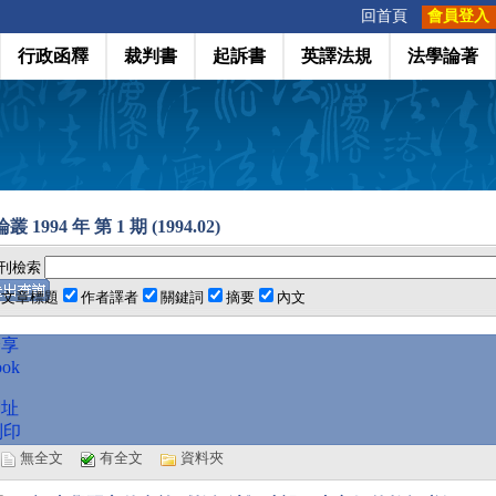
:::
回首頁
會員登入
行政函釋
裁判書
起訴書
英譯法規
法學論著
 1994 年 第 1 期 (1994.02)
刊檢索
文章標題
作者譯者
關鍵詞
摘要
內文
分享
ook
網址
列印
選
無全文
有全文
資料夾