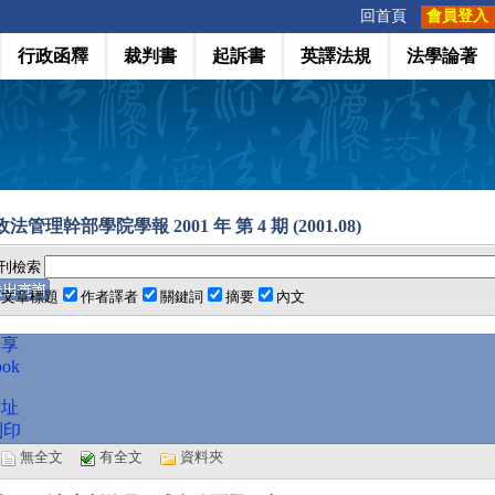
:::
回首頁
會員登入
行政函釋
裁判書
起訴書
英譯法規
法學論著
法管理幹部學院學報 2001 年 第 4 期 (2001.08)
刊檢索
文章標題
作者譯者
關鍵詞
摘要
內文
分享
ook
網址
列印
選
無全文
有全文
資料夾