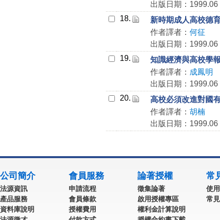
出版日期：1999.06
18.
新時期成人高校德
作者譯者：
何征
出版日期：1999.06
19.
知識經濟與高校學
作者譯者：
成鳳明
出版日期：1999.06
20.
高校必須改進對國
作者譯者：
胡楠
出版日期：1999.06
公司簡介
會員服務
論著授權
常
法源資訊
申請流程
徵集論著
使用
產品服務
會員條款
啟用授權專區
常見
資料庫說明
授權費用
權利金計算說明
法源徵才
付款方式
授權合約書下載