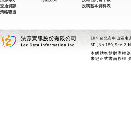
交通資訊
投稿基本資料表
策略聯盟
104 台北市中山區南京
6F.,No.150,Sec.2,N
本網站智慧財產權為
未經正式書面授權 