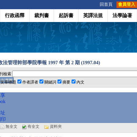
:::
回首頁
會員登入
行政函釋
裁判書
起訴書
英譯法規
法學論著
法管理幹部學院學報 1997 年 第 2 期 (1997.04)
刊檢索
文章標題
作者譯者
關鍵詞
摘要
內文
分享
ook
網址
列印
選
無全文
有全文
資料夾