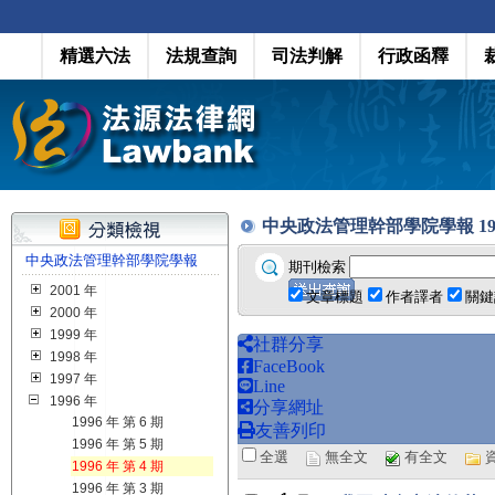
精選六法
法規查詢
司法判解
行政函釋
中央政法管理幹部學院學報 1996 年 
中央政法管理幹部學院學報
期刊檢索
2001 年
文章標題
作者譯者
關鍵
2000 年
1999 年
社群分享
1998 年
FaceBook
1997 年
Line
1996 年
分享網址
1996 年 第 6 期
友善列印
1996 年 第 5 期
全選
無全文
有全文
1996 年 第 4 期
1996 年 第 3 期