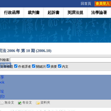
:::
回首頁
會員登入
行政函釋
裁判書
起訴書
英譯法規
法學論著
 2006 年 第 10 期 (2006.10)
刊檢索
文章標題
作者譯者
關鍵詞
摘要
內文
分享
ook
網址
列印
選
無全文
有全文
資料夾