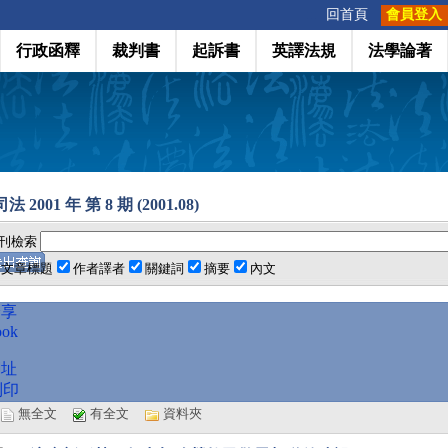
:::
回首頁
會員登入
行政函釋
裁判書
起訴書
英譯法規
法學論著
 2001 年 第 8 期 (2001.08)
刊檢索
文章標題
作者譯者
關鍵詞
摘要
內文
分享
ook
網址
列印
選
無全文
有全文
資料夾