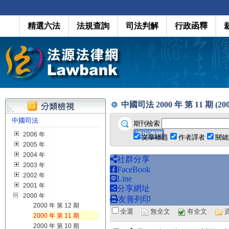
精選六法
法規查詢
司法判解
行政函釋
中國司法 2000 年 第 11 期 (2000
中國司法
期刊檢索
2006 年
文章標題
作者譯者
關鍵
2005 年
2004 年
社群分享
2003 年
FaceBook
2002 年
Line
2001 年
分享網址
2000 年
友善列印
2000 年 第 12 期
全選
無全文
有全文
2000 年 第 11 期
2000 年 第 10 期