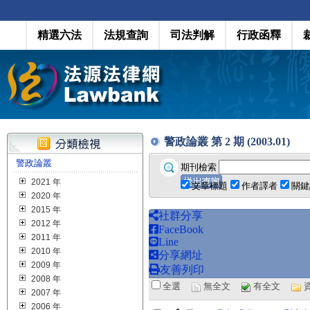
精選六法
法規查詢
司法判解
行政函釋
警政論叢 第 2 期 (2003.01)
警政論叢
期刊檢索
2021 年
文章標題
作者譯者
關鍵
2020 年
2015 年
社群分享
2012 年
FaceBook
2011 年
Line
2010 年
分享網址
2009 年
友善列印
2008 年
全選
無全文
有全文
2007 年
2006 年