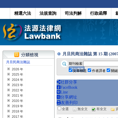
精選六法
法規查詢
司法判解
行政函釋
月旦民商法雜誌 第 15 期 (2007.
月旦民商法雜誌
期刊檢索
2026 年
文章標題
作者譯者
關鍵
2025 年
2024 年
社群分享
2023 年
FaceBook
2022 年
Line
2021 年
分享網址
2020 年
友善列印
2019 年
全選
無全文
有全文
2018 年
2017 年