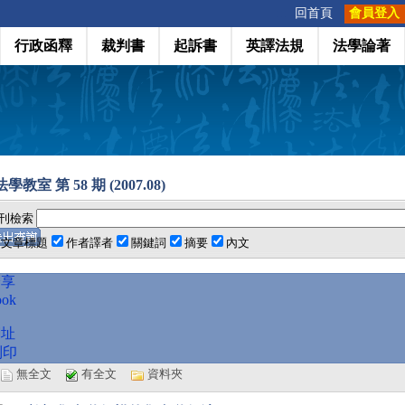
:::
回首頁
會員登入
行政函釋
裁判書
起訴書
英譯法規
法學論著
教室 第 58 期 (2007.08)
刊檢索
文章標題
作者譯者
關鍵詞
摘要
內文
分享
ook
網址
列印
選
無全文
有全文
資料夾