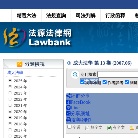
精選六法
法規查詢
司法判解
行政函釋
成大法學 第 13 期 (2007.06)
成大法學
期刊檢索
2025 年
文章標題
作者譯者
關鍵
2024 年
2023 年
社群分享
2022 年
FaceBook
2021 年
Line
2020 年
分享網址
2019 年
友善列印
2018 年
全選
無全文
有全文
2017 年
2016 年