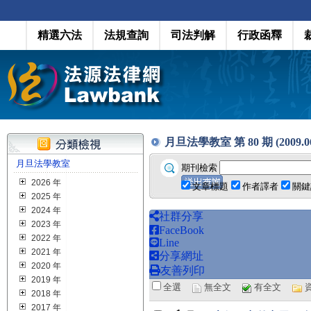
精選六法
法規查詢
司法判解
行政函釋
月旦法學教室 第 80 期 (2009.0
月旦法學教室
期刊檢索
2026 年
文章標題
作者譯者
關鍵
2025 年
2024 年
社群分享
2023 年
FaceBook
2022 年
Line
2021 年
分享網址
2020 年
友善列印
2019 年
全選
無全文
有全文
2018 年
2017 年