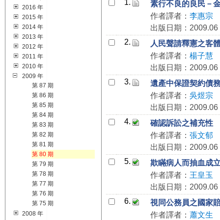
1.
素行不良的良民－
2016 年
作者譯者：
李惠宗
2015 年
2014 年
出版日期：2009.06
2013 年
2.
人民聲請釋憲之客
2012 年
作者譯者：
楊子慧
2011 年
2010 年
出版日期：2009.06
2009 年
3.
遺產中保證契約債
第 87 期
作者譯者：
吳煜宗
第 86 期
第 85 期
出版日期：2009.06
第 84 期
4.
確認訴訟之補充性
第 83 期
第 82 期
作者譯者：
張文郁
第 81 期
出版日期：2009.06
第 80 期
5.
欺瞞病人而抽血成
第 79 期
第 78 期
作者譯者：
王皇玉
第 77 期
出版日期：2009.06
第 76 期
6.
視同公務員之國家
第 75 期
2008 年
作者譯者：
蕭文生