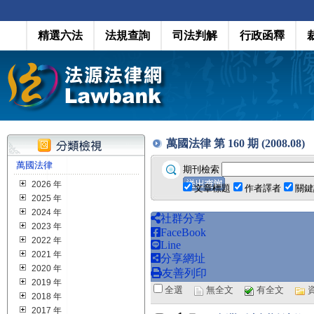
精選六法
法規查詢
司法判解
行政函釋
萬國法律 第 160 期 (2008.08)
萬國法律
期刊檢索
2026 年
文章標題
作者譯者
關鍵
2025 年
2024 年
社群分享
2023 年
FaceBook
2022 年
Line
2021 年
分享網址
2020 年
友善列印
2019 年
全選
無全文
有全文
2018 年
2017 年