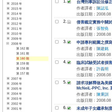
1.
台灣刑事訴訟法修正簡
2016 年
作者譯者：
陳誌泓
2015 年
2014 年
出版日期：2008.08
2013 年
2.
侵害鑑定實務中關
2012 年
作者譯者：
張智堯
2011 年
2010 年
出版日期：2008.08
2009 年
3.
申請專利範圍之撰
2008 年
作者譯者：
陳建銘
第 162 期
第 161 期
出版日期：2008.08
第 160 期
4.
臨床試驗受試者損
第 159 期
第 158 期
作者譯者：
許義明
第 157 期
出版日期：2008.08
2007 年
5.
請求項解釋做為美國
2006 年
McNeiL-PPC, Inc
2005 年
2004 年
作者譯者：
陳秉訓
2003 年
出版日期：2008.08
2002 年
6.
未成年子女繼承制
2001 年