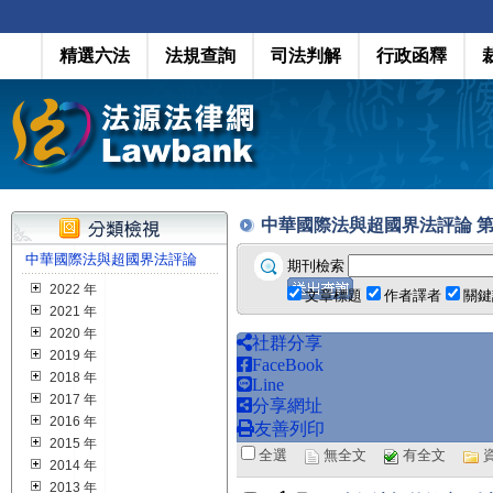
精選六法
法規查詢
司法判解
行政函釋
中華國際法與超國界法評論 第 3 卷 
中華國際法與超國界法評論
期刊檢索
2022 年
文章標題
作者譯者
關鍵
2021 年
2020 年
社群分享
2019 年
FaceBook
2018 年
Line
2017 年
分享網址
2016 年
友善列印
2015 年
全選
無全文
有全文
2014 年
2013 年