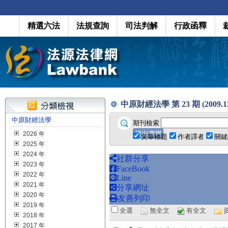
精選六法
法規查詢
司法判解
行政函釋
中原財經法學 第 23 期 (2009.1
中原財經法學
期刊檢索
2026 年
文章標題
作者譯者
關鍵
2025 年
2024 年
社群分享
2023 年
FaceBook
2022 年
Line
2021 年
分享網址
2020 年
友善列印
2019 年
全選
無全文
有全文
2018 年
2017 年