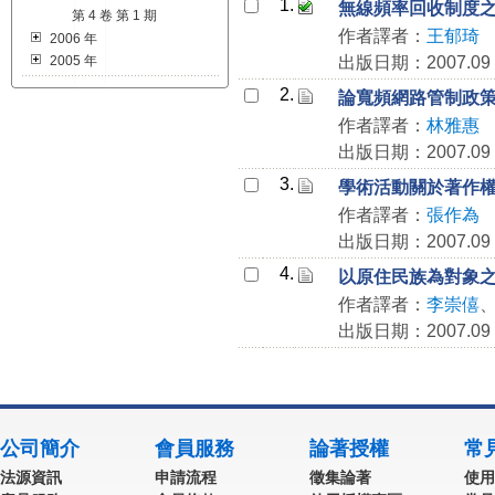
1.
無線頻率回收制度
第 4 卷 第 1 期
作者譯者：
王郁琦
2006 年
2005 年
出版日期：2007.09
2.
論寬頻網路管制政
作者譯者：
林雅惠
出版日期：2007.09
3.
學術活動關於著作
作者譯者：
張作為
出版日期：2007.09
4.
以原住民族為對象
作者譯者：
李崇僖
出版日期：2007.09
公司簡介
會員服務
論著授權
常
法源資訊
申請流程
徵集論著
使用