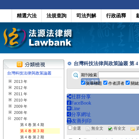
精選六法
法規查詢
司法判解
行政函釋
台灣科技法律與政策論叢 第 4 卷 第 
台灣科技法律與政策論叢
期刊檢索
2013 年
文章標題
作者譯者
關鍵
2012 年
2011 年
社群分享
2010 年
FaceBook
2009 年
Line
2008 年
分享網址
2007 年
友善列印
第 4 卷 第 4 期
全選
無全文
有全文
第 4 卷 第 3 期
第 4 卷 第 2 期