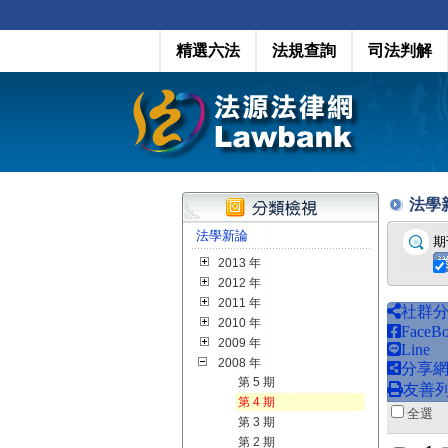
精選六法
法規查詢
司法判解
法學新論
法學新論
期
2013 年
2012 年
2011 年
社群
2010 年
FaceB
2009 年
Line
2008 年
分享
第 5 期
友善
第 4 期
全
第 3 期
第 2 期