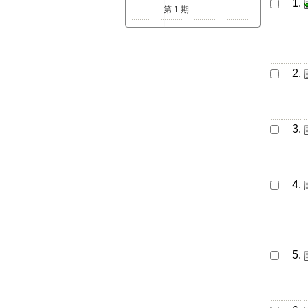
1.
第 1 期
2.
3.
4.
5.