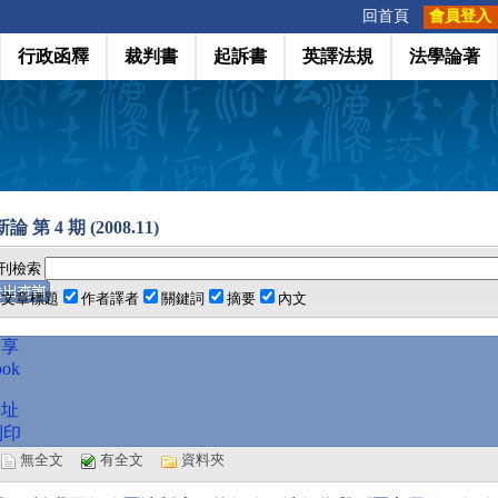
:::
回首頁
會員登入
行政函釋
裁判書
起訴書
英譯法規
法學論著
 第 4 期 (2008.11)
刊檢索
文章標題
作者譯者
關鍵詞
摘要
內文
分享
ook
網址
列印
選
無全文
有全文
資料夾