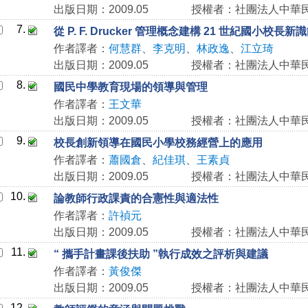
出版日期：2009.05
授權者：社團法人中華
7.
從 P. F. Drucker 管理概念建構 21 世紀國小校長
作者譯者：
何慧群
、
李克明
、
林政逸
、
江立琦
出版日期：2009.05
授權者：社團法人中華
8.
國民中學教育現場的領導與管理
作者譯者：
王文華
出版日期：2009.05
授權者：社團法人中華
9.
校長創新領導在國民小學校務經營上的應用
作者譯者：
蕭國倉
、
紀佳琪
、
王素貞
出版日期：2009.05
授權者：社團法人中華
10.
論教師行政課責的合憲性與適法性
作者譯者：
許禎元
出版日期：2009.05
授權者：社團法人中華
11.
“ 攜手計畫課後扶助 ”執行成效之評析與建議
作者譯者：
黃俊傑
出版日期：2009.05
授權者：社團法人中華
12.