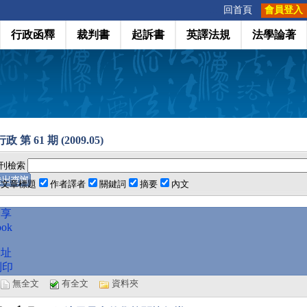
:::
回首頁
會員登入
行政函釋
裁判書
起訴書
英譯法規
法學論著
 第 61 期 (2009.05)
刊檢索
文章標題
作者譯者
關鍵詞
摘要
內文
分享
ook
網址
列印
選
無全文
有全文
資料夾