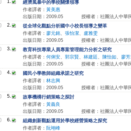
1.
經濟風暴中的學校關懷領導
作者譯者：
黃美惠
出版日期：2009.05
授權者：社團法人中華
2.
從全球化觀點分析國中小校長領導之變革
作者譯者：
廖元銘
、
張怡潔
、
盧雅雯
出版日期：2009.05
授權者：社團法人中華
3.
教育科技專業人員專案管理能力分析之研究
作者譯者：
何俐安
、
郭宗賢
、
林建廷
、
陳怡如
、
廖芳
出版日期：2009.05
授權者：社團法人中華
4.
國民小學教師組織承諾之研究
作者譯者：
林志興
出版日期：2009.05
授權者：社團法人中華
5.
故事機構行銷策略之探討
作者譯者：
黃義良
出版日期：2009.05
授權者：社團法人中華
6.
組織創新觀點運用於學校經營策略之探究
作者譯者：
阮翊峰