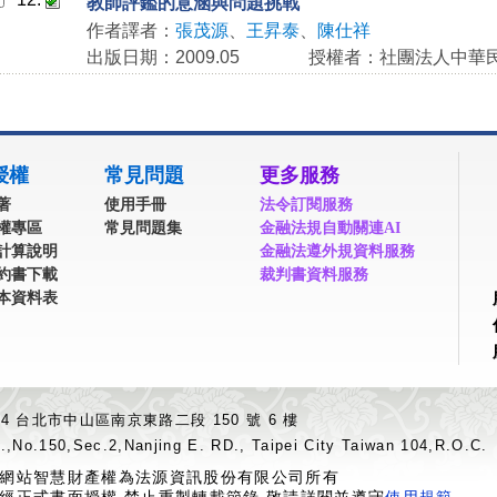
教師評鑑的意涵與問題挑戰
作者譯者：
張茂源
、
王昇泰
、
陳仕祥
出版日期：2009.05
授權者：社團法人中華
授權
常見問題
更多服務
著
使用手冊
法令訂閱服務
權專區
常見問題集
金融法規自動關連AI
計算說明
金融法遵外規資料服務
約書下載
裁判書資料服務
本資料表
04 台北市中山區南京東路二段 150 號 6 樓
.,No.150,Sec.2,Nanjing E. RD., Taipei City Taiwan 104,R.O.C.
網站智慧財產權為法源資訊股份有限公司所有