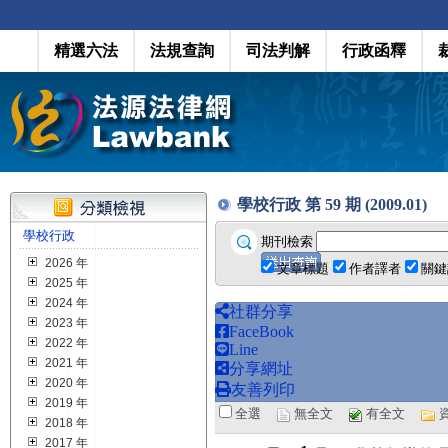
精選六法
法規查詢
司法判解
行政函釋
學校行政 第 59 期 (2009.01)
學校行政
期刊檢索
2026 年
文章標題
作者譯者
關鍵
2025 年
2024 年
社群分享
2023 年
FaceBook
2022 年
Line
2021 年
分享網址
2020 年
友善列印
2019 年
全選
無全文
有全文
2018 年
2017 年