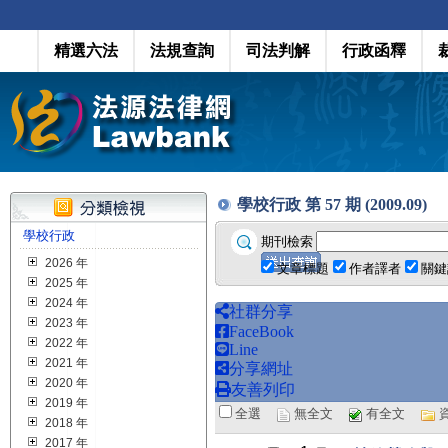
精選六法
法規查詢
司法判解
行政函釋
學校行政 第 57 期 (2009.09)
學校行政
期刊檢索
2026 年
文章標題
作者譯者
關鍵
2025 年
2024 年
社群分享
2023 年
FaceBook
2022 年
Line
2021 年
分享網址
2020 年
友善列印
2019 年
全選
無全文
有全文
2018 年
2017 年