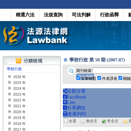
精選六法
法規查詢
司法判解
行政函釋
學校行政 第 50 期 (2007.07)
學校行政
期刊檢索
2026 年
文章標題
作者譯者
關鍵
2025 年
2024 年
社群分享
2023 年
FaceBook
2022 年
Line
2021 年
分享網址
2020 年
友善列印
2019 年
全選
無全文
有全文
2018 年
2017 年