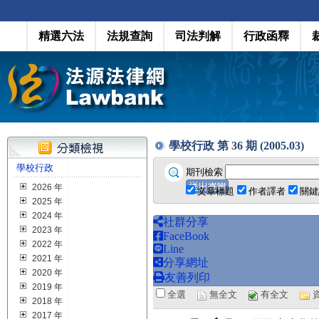
精選六法
法規查詢
司法判解
行政函釋
學校行政 第 36 期 (2005.03)
學校行政
期刊檢索
2026 年
文章標題
作者譯者
關鍵
2025 年
2024 年
社群分享
2023 年
FaceBook
2022 年
Line
2021 年
分享網址
2020 年
友善列印
2019 年
全選
無全文
有全文
2018 年
2017 年