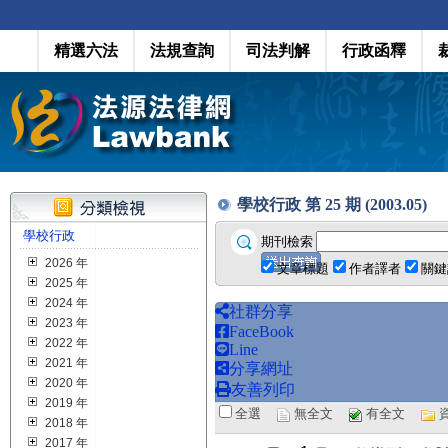
精選六法
法規查詢
司法判解
行政函釋
學校行政 第 25 期 (2003.05)
學校行政
期刊檢索
2026 年
文章標題
作者譯者
關鍵
2025 年
2024 年
社群分享
2023 年
FaceBook
2022 年
Line
2021 年
分享網址
2020 年
友善列印
2019 年
全選
無全文
有全文
2018 年
2017 年