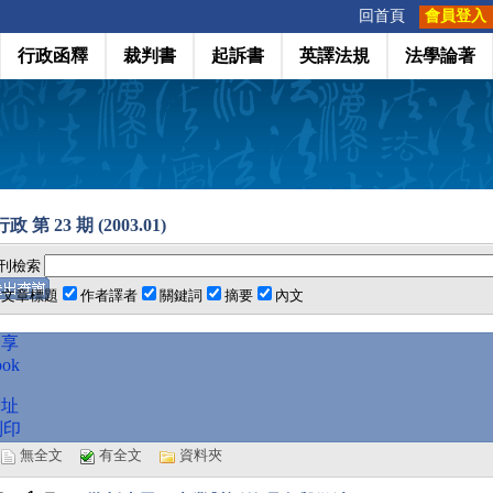
:::
回首頁
會員登入
行政函釋
裁判書
起訴書
英譯法規
法學論著
 第 23 期 (2003.01)
刊檢索
文章標題
作者譯者
關鍵詞
摘要
內文
分享
ook
網址
列印
選
無全文
有全文
資料夾