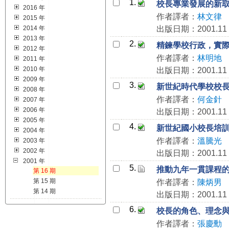
1.
校長專業發展的新
2016 年
作者譯者：
林文律
2015 年
2014 年
出版日期：2001.11
2013 年
2.
精鍊學校行政，實
2012 年
作者譯者：
林明地
2011 年
2010 年
出版日期：2001.11
2009 年
3.
新世紀時代學校校
2008 年
作者譯者：
何金針
2007 年
2006 年
出版日期：2001.11
2005 年
4.
新世紀國小校長培
2004 年
作者譯者：
溫騰光
2003 年
2002 年
出版日期：2001.11
2001 年
5.
推動九年一貫課程
第 16 期
第 15 期
作者譯者：
陳炳男
第 14 期
出版日期：2001.11
6.
校長的角色、理念
作者譯者：
張慶勳