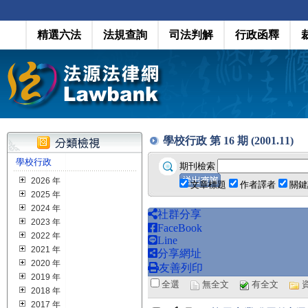
精選六法
法規查詢
司法判解
行政函釋
學校行政 第 16 期 (2001.11)
學校行政
期刊檢索
2026 年
文章標題
作者譯者
關鍵
2025 年
2024 年
社群分享
2023 年
FaceBook
2022 年
Line
2021 年
分享網址
2020 年
友善列印
2019 年
全選
無全文
有全文
2018 年
2017 年