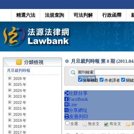
精選六法
法規查詢
司法判解
行政函釋
月旦裁判時報 第 8 期 (2011.04.
月旦裁判時報
期刊檢索
2026 年
文章標題
作者譯者
關鍵
2025 年
2024 年
社群分享
2023 年
FaceBook
2022 年
Line
2021 年
分享網址
2020 年
友善列印
2019 年
全選
無全文
有全文
2018 年
2017 年