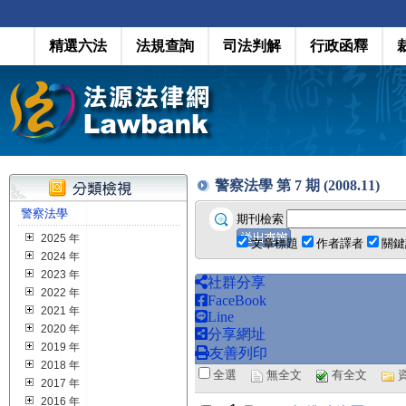
精選六法
法規查詢
司法判解
行政函釋
警察法學 第 7 期 (2008.11)
警察法學
期刊檢索
2025 年
文章標題
作者譯者
關鍵
2024 年
2023 年
社群分享
2022 年
FaceBook
2021 年
Line
2020 年
分享網址
2019 年
友善列印
2018 年
全選
無全文
有全文
2017 年
2016 年